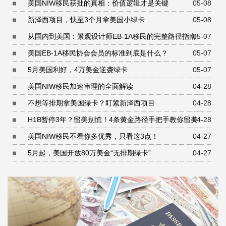
美国NIW移民获批的真相：价值逻辑才是关键
05-08
新泽西项目，快至3个月拿美国小绿卡
05-08
从国内到美国：景观设计师EB-1A移民的完整路径指南
05-07
美国EB-1A移民协会会员的标准到底是什么？
05-07
5月美国利好，4万美金逆袭绿卡
05-07
美国NIW移民加速审理的全面解读
04-28
不想等排期拿美国绿卡？盯紧新泽西项目
04-28
H1B暂停3年？留美别慌！4条黄金路径手把手教你留美
04-28
美国NIW移民不看你多优秀，只看这3点！
04-27
5月起，美国开放80万美金“无排期绿卡”
04-27