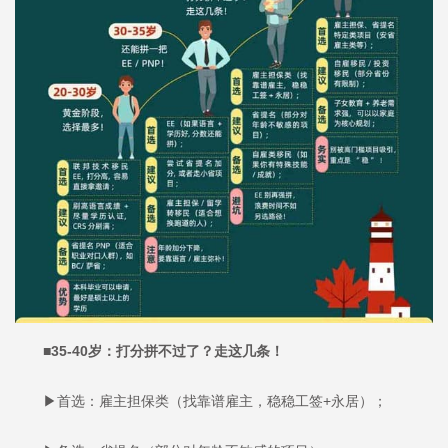
■35-40岁：打分拼不过了？走这几条！
▶首选：雇主担保类（找靠谱雇主，稳稳工签+永居）；