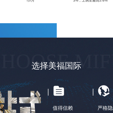
币/月
3%，上调至最高3.6%
HOOSE MI
选择美福国际
值得信赖
严格隐