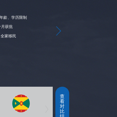
02
教育体制
Educat
年龄、学历限制
英联邦国家，采用英
度
个月获批
 全家移民
公立学校学生可申请8
金
查
看
对
比
结