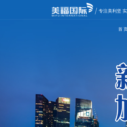
专注美利坚 
首 