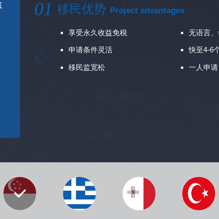
01
城
移民优势
Project advantages
享受永久收益免税
无语言、
申请条件灵活
快至4-6
移民监宽松
一人申请