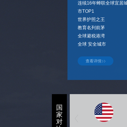
连续16年蝉联全球宜居
市TOP1
世界护照之王
教育名列前茅
全球避税港湾
全球 安全城市
查看详情
国
家
对