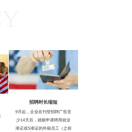
CY
招聘时长缩短
9月起，企业在刊登招聘广告至
储
少14天后，就能申请聘用就业
高
准证或S准证的外籍员工（之前