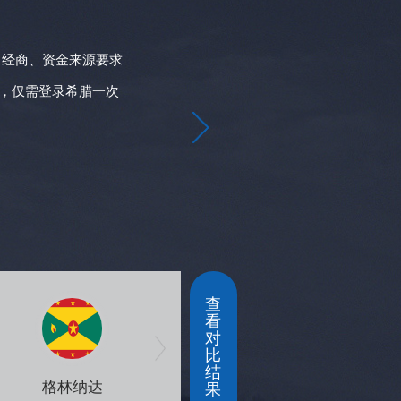
02
教育体制
Educat
经商、资金来源要求
希腊公民的孩子可以
员国上学，享有与该
，仅需登录希腊一次
入学条件(学费约为国际
包括小学、中学以及大
查
看
对
比
结
格林纳达
中国香港
果