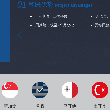
01
移民优势
Project advantages
一人申请，三代移民
无语言、
周期短，快至2个月获批
无移民监
新加坡
希腊
马耳他
土耳其