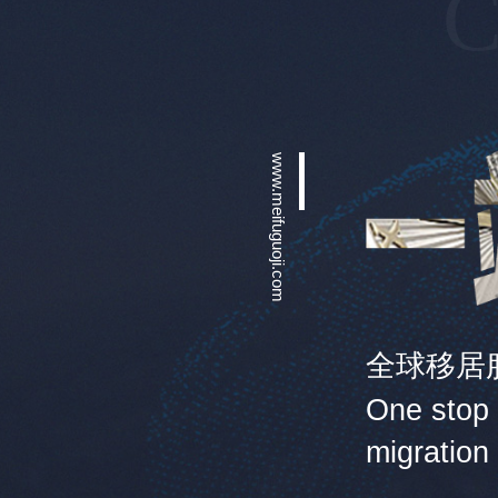
C
www.meifuguoji.com
全球移居
One stop 
migration