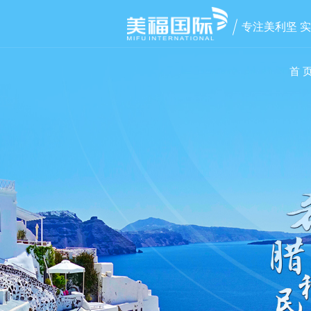
专注美利坚 
首 