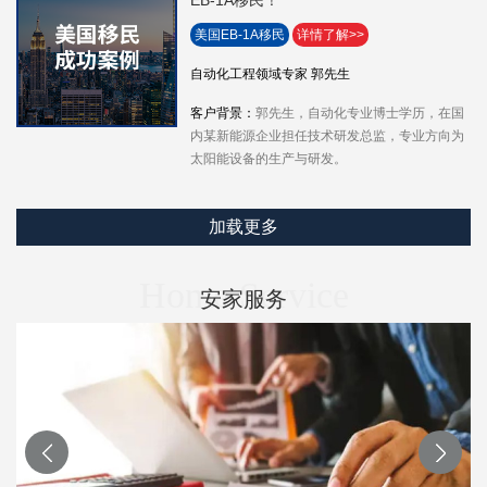
美国EB-1A移民
详情了解>>
自动化工程领域专家 郭先生
客户背景：
郭先生，自动化专业博士学历，在国
内某新能源企业担任技术研发总监，专业方向为
太阳能设备的生产与研发。
加载更多
Home Service
安家服务