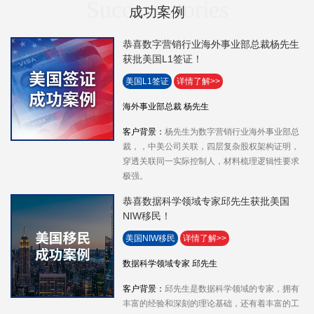
Success stories
成功案例
恭喜数字营销行业海外事业部总裁杨先生
获批美国L1签证！
美国L1签证
详情了解>>
海外事业部总裁 杨先生
客户背景：
杨先生为数字营销行业海外事业部总
裁，，中美公司关联，四层复杂股权架构证明，
穿透关联同一实际控制人，材料梳理逻辑性要求
极强。
恭喜数据科学领域专家邱先生获批美国
NIW移民！
美国NIW移民
详情了解>>
数据科学领域专家 邱先生
客户背景：
邱先生是数据科学领域的专家，拥有
丰富的经验和深刻的理论基础，还有着丰富的工