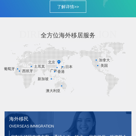
了解详情>>
DIRECT BATTALION
全方位海外移居服务
加拿大
北京
美国
土耳其
日本
上海
葡萄牙
广州
西班牙
香港
新加坡
澳大利亚
海外移民
OVERSEAS IMMIGRATION