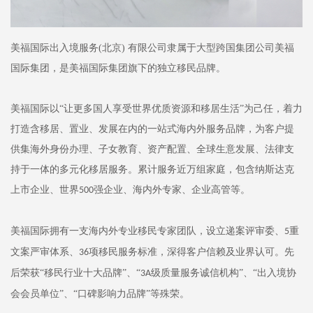
美福国际出入境服务(北京) 有限公司隶属于大型跨国集团公司美福
国际集团，是美福国际集团旗下的独立移民品牌。
美福国际以
“让更多国人享受世界优质资源和移居生活”为己任，着力
打造含移居、置业、发展在内的一站式海内外服务品牌，为客户提
供集海外身份办理、子女教育、资产配置、全球生意发展、法律支
持于一体的多元化移居服务。
累计服务近万组家庭，包含纳斯达克
上市企业、世界
强企业、海内外专家、企业高管等。
500
美福国际拥有一支海内外专业移民专家团队，设立递案评审委、
重
5
文案严审体系、
项移民服务标准，深得客户信赖及业界认可。先
36
后荣获“移民行业十大品牌”、“
级质量服务诚信机构”、“出入境协
3A
会会员单位”、“口碑影响力品牌”等殊荣。