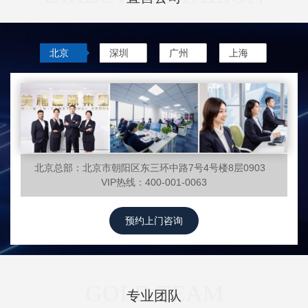
北京
深圳
广州
上海
北京总部：北京市朝阳区东三环中路7号4号楼8层0903
VIP热线：400-001-0063
预约上门咨询
GOLD TEAM
专业团队