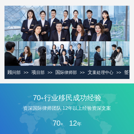
顾
项
国
文
签
>>
>>
>>
>>
问部
目部
际律师部
案处理中心
证
70
行业移民成功经验
+
资深国际律师团队 12年以上经验资深文案
70
12
+
年