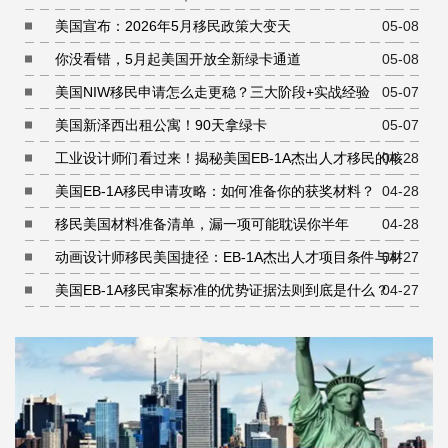
美国宣布：2026年5月移民政策大变天
05-08
你没看错，5月起美国开放全新绿卡通道
05-08
美国NIW移民申请怎么走更稳？三大阶段+实战经验
05-07
美国新泽西出租公寓！90天拿绿卡
05-07
工业设计师们看过来！揭秘美国EB-1A杰出人才移民的核心
04-28
条件
美国EB-1A移民申请攻略：如何准备你的获奖材料？
04-28
移民美国材料准备清单，漏一项可能耽误你半年
04-28
动画设计师移民美国捷径：EB-1A杰出人才项目条件与材料
04-27
准备指南
美国EB-1A移民审案标准的优势证据法则到底是什么？
04-27