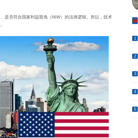
是否符合国家利益豁免（NIW）的法律逻辑。所以，技术
是。
1
2
3
4
5