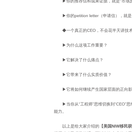
▶你的推荐信和成果证据，就是“市场反
▶你的petition letter（申请信），
◆一个真正的CEO，不会花半天讲技术
▶为什么这项工作重要？
▶它解决了什么痛点？
▶它带来了什么实质价值？
▶它将如何继续产生国家层面的正向影
▶当你从“工程师”思维切换到“CEO”
能力。
以上是给大家介绍的
【美国NIW移民