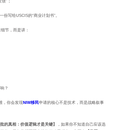
馈”；
就是一份写给USCIS的“商业计划书”。
细节，而是讲：
响？
思维，你会发现
NIW移民
申请的核心不是技术，而是战略叙事
获批的真相：价值逻辑才是关键】
，如果你不知道自己应该选