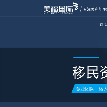
专注美利坚 
首 