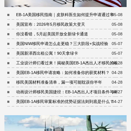
EB-1A美国移民指南｜皮肤科医生如何提升申请通过率
05-08
美国宣布：2026年5月移民政策大变天
05-08
你没看错，5月起美国开放全新绿卡通道
05-08
美国NIW移民申请怎么走更稳？三大阶段+实战经验
05-07
美国新泽西出租公寓！90天拿绿卡
05-07
工业设计师们看过来！揭秘美国EB-1A杰出人才移民的核心
04-28
条件
美国EB-1A移民申请攻略：如何准备你的获奖材料？
04-28
移民美国材料准备清单，漏一项可能耽误你半年
04-28
动画设计师移民美国捷径：EB-1A杰出人才项目条件与材料
04-27
准备指南
美国EB-1A移民审案标准的优势证据法则到底是什么？
04-27