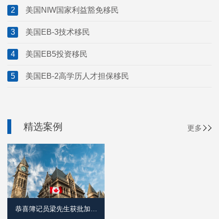
2
美国NIW国家利益豁免移民
3
美国EB-3技术移民
4
美国EB5投资移民
5
美国EB-2高学历人才担保移民
精选案例
更多
恭喜簿记员梁先生获批加拿