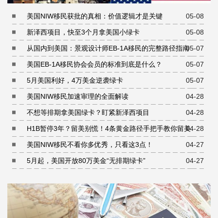
美国NIW移民获批的真相：价值逻辑才是关键
05-08
新泽西项目，快至3个月拿美国小绿卡
05-08
从国内到美国：景观设计师EB-1A移民的完整路径指南
05-07
美国EB-1A移民协会会员的标准到底是什么？
05-07
5月美国利好，4万美金逆袭绿卡
05-07
美国NIW移民加速审理的全面解读
04-28
不想等排期拿美国绿卡？盯紧新泽西项目
04-28
H1B暂停3年？留美别慌！4条黄金路径手把手教你留美
04-28
美国NIW移民不看你多优秀，只看这3点！
04-27
5月起，美国开放80万美金“无排期绿卡”
04-27