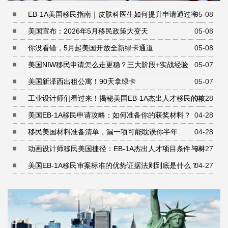
EB-1A美国移民指南｜皮肤科医生如何提升申请通过率
05-08
美国宣布：2026年5月移民政策大变天
05-08
你没看错，5月起美国开放全新绿卡通道
05-08
美国NIW移民申请怎么走更稳？三大阶段+实战经验
05-07
美国新泽西出租公寓！90天拿绿卡
05-07
工业设计师们看过来！揭秘美国EB-1A杰出人才移民的核心
04-28
条件
美国EB-1A移民申请攻略：如何准备你的获奖材料？
04-28
移民美国材料准备清单，漏一项可能耽误你半年
04-28
动画设计师移民美国捷径：EB-1A杰出人才项目条件与材料
04-27
准备指南
美国EB-1A移民审案标准的优势证据法则到底是什么？
04-27