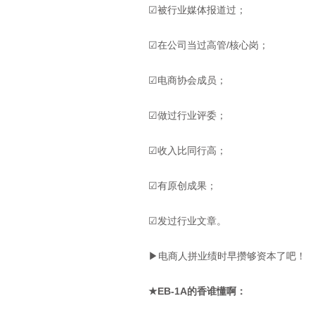
☑被行业媒体报道过；
☑在公司当过高管/核心岗；
☑电商协会成员；
☑做过行业评委；
☑收入比同行高；
☑有原创成果；
☑发过行业文章。
▶电商人拼业绩时早攒够资本了吧！
★EB-1A的香谁懂啊：