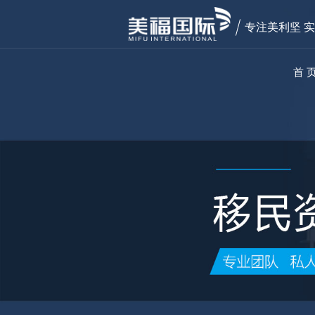
专注美利坚 
首 