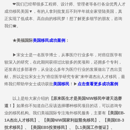
❤我们已经帮很多工程师、设计师、管理者等各行各业优秀人才
成功移民美国▼，有的人拿到批复后不到半年就全家登陆美国，真
正实现了低成本、高自由的移民梦！想了解更多细节的朋友，咨询
我们☎。
★美福国际
美国移民成功案例
：
▶宋女士是一名医学博士，从事医疗行业多年，对癌症医学有
较深入的研究，在此期间获得过比较多的奖项和，还拥多个专利，
还发表过多部著作，从业这么多年为医疗行业的发展做出了杰出贡
献，所以定位宋女士为“癌症医学研究专家”来申请杰出人才移民，最
终我们帮助华女士成功获批
美国移民
！▶
点击查看更多成功案例
以上是给大家介绍的
【原来医生才是美国NIW移民申请天选赛
道！】
如果你不知道自己应该选择哪种移民项目的话，可以咨询专
业的移民机构。我们美福国际专注海外移民服务，主要有
【美国EB-
1A杰出人才移民】、【美国NIW国家利益豁免移民】、【美国EB-3
技术移民】、【美国EB5投资移民】、【L1美国工作签证】、