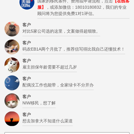
国家的移民条件、费用或申请流程，点击
【在线客
服】
，或添加微信：18010180832，我们的专业
顾问将为您提供免费1对1评估。
客户
对比5家公司选的这里，文案做得超细致。
客户
码农EB1A两个月批了，推荐信写得比我自己还懂技术！
客户
雇主担保年龄需要不超过几岁
客户
配偶没工作也能带，全家绿卡不分开办
客户
NIW移民，想了解
客户
想去加拿大不知道什么渠道