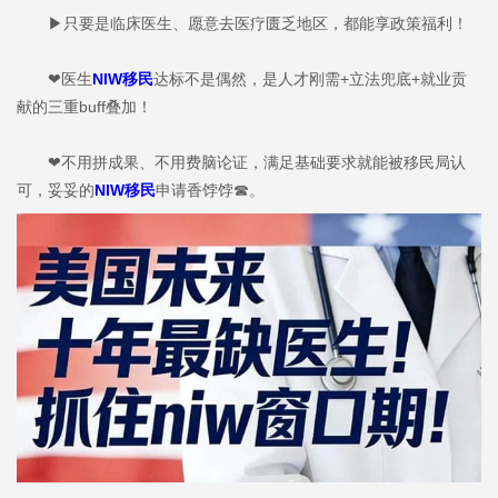
▶只要是临床医生、愿意去医疗匮乏地区，都能享政策福利！
❤医生
NIW移民
达标不是偶然，是人才刚需+立法兜底+就业贡
献的三重buff叠加！
❤不用拼成果、不用费脑论证，满足基础要求就能被移民局认
可，妥妥的
NIW移民
申请香饽饽☎。