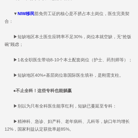
▼
NIW移民
豁免劳工证的核心是不挤占本土岗位，医生完美契
合：
▶短缺地区本土医生应聘率不足30%，岗位本就空缺，无“抢饭
碗”顾虑；
▶1名全职医生带动8-10个本土配套岗位（护士、药剂师等）；
▶短缺地区40%+基层岗位靠国际医生填补，是刚需支柱。
●不止全科！这些专科也能躺赢
▶别以为只有全科医生能享红利，短缺已蔓延至专科：
▶精神科、急诊、妇产科、老年病科、儿科等，缺口年均增长
12%，国家利益认定获批率超85%。