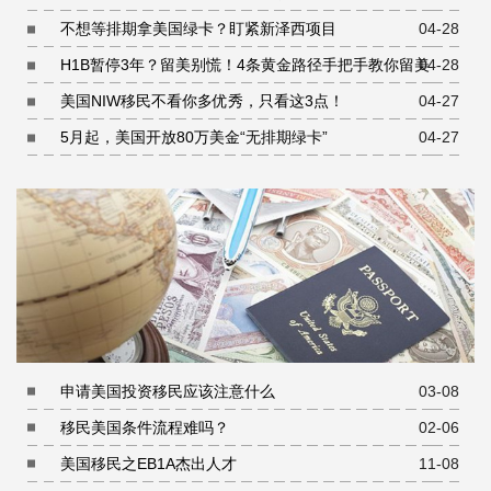
不想等排期拿美国绿卡？盯紧新泽西项目
04-28
H1B暂停3年？留美别慌！4条黄金路径手把手教你留美
04-28
美国NIW移民不看你多优秀，只看这3点！
04-27
5月起，美国开放80万美金“无排期绿卡”
04-27
申请美国投资移民应该注意什么
03-08
移民美国条件流程难吗？
02-06
美国移民之EB1A杰出人才
11-08