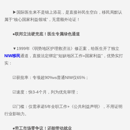
▶国际医生来不是锦上添花，是直接补民生空白，移民局默认
属于“核心国家利益领域”，无需额外论证！
●联邦立法硬兜底！医生专属绿色通道
▼1999年《弱势地区护理救济法》修正案，给医生开了独立
NIW移民
通道，直接法定绑定“短缺地区工作=国家利益”，优势实打
实：
☑获批率：专项超90%vs普通NIW仅65%；
☑速度：快3-4个月，列为优先审理；
☑门槛：仅需承诺5年全职工作+《公共利益声明》，不用证明
行业影响力。
●劳工市场零争议！还能带动就业