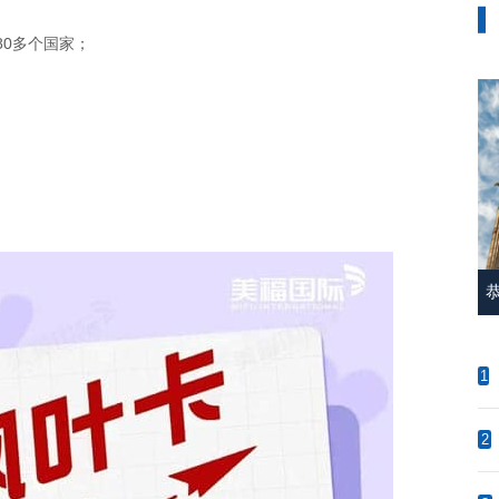
0多个国家；
；
1
2