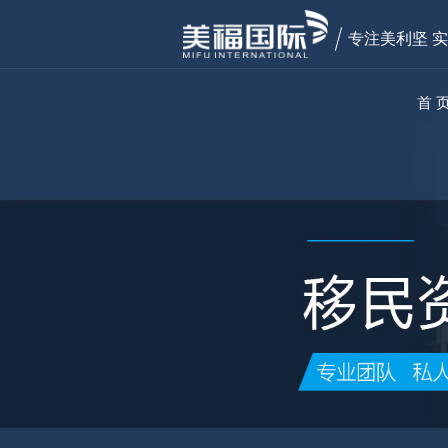
专注美利坚 
首 