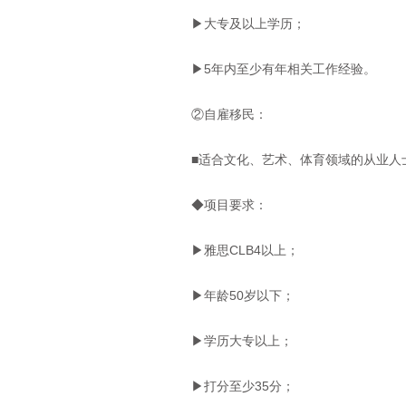
▶大专及以上学历；
▶5年内至少有年相关工作经验。
②自雇移民：
■适合文化、艺术、体育领域的从业人
◆项目要求：
▶雅思CLB4以上；
▶年龄50岁以下；
▶学历大专以上；
▶打分至少35分；