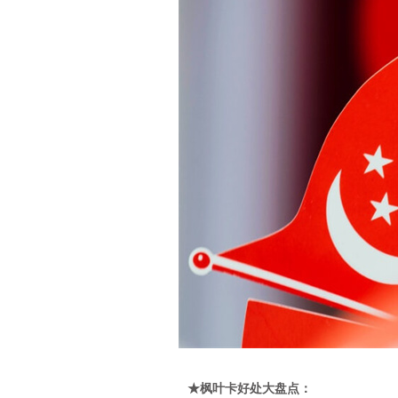
★枫叶卡好处大盘点：