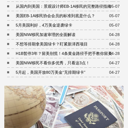
从国内到美国：景观设计师EB-1A移民的完整路径指南
05-07
美国EB-1A移民协会会员的标准到底是什么？
05-07
5月美国利好，4万美金逆袭绿卡
05-07
美国NIW移民加速审理的全面解读
04-28
不想等排期拿美国绿卡？盯紧新泽西项目
04-28
H1B暂停3年？留美别慌！4条黄金路径手把手教你留美
04-28
美国NIW移民不看你多优秀，只看这3点！
04-27
5月起，美国开放80万美金“无排期绿卡”
04-27