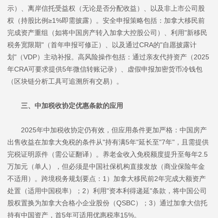
示）、离岸信托受益权（无论是否分配收益）、以及非上市公司股
权（持股比例≥1%即需披露）。安全申报策略包括：加拿大移民前
完成资产重组（如将中国房产转入加拿大控股公司）、利用"新移民
税务宽限期"（首年申报可修正）、以及通过CRA的"自愿披露计
划"（VDP）主动补报。高风险操作包括：通过亲友代持资产（2025
年CRA可要求提供5年微信转账记录）、虚假申报加密货币冷钱包
（区块链分析工具可追溯所有交易）。
三、中加税收协定优惠条款的应用
2025年中加税收协定仍有效，但应用条件更加严格：中国房产
出售收益在加拿大免税的条件从"持有满5年"延长至"7年"，且需提供
完税证明原件（需公证翻译）。养老金收入免税额度提升至每年2.5
万加元（单人），但必须是中国社保机构直接发放（商业保险年金
不适用）。跨境税务规划要点：1）加拿大移民前2年完成大额资产
处置（适用中国税率）；2）利用"资本利得递延"条款，将中国公司
股权置换为加拿大合格小企业股份（QSBC）；3）通过加拿大信托
持有中国资产，首5年可适用优惠税率15%。