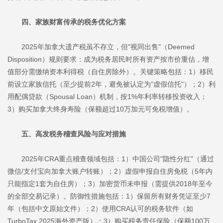
四、家族财富传承的税务优化方案
2025年加拿大遗产税虽不存立，但"视同出售"（Deemed
Disposition）规则要求：成为税务居民时所有资产按市价重估，增
值部分需缴纳资本利得税（自住房除外）。关键策略包括：1）移民
前设立家族信托（至少提前2年，避免被认定为"虚假信托"）；2）利
用配偶贷款（Spousal Loan）机制，按1%年利率转移投资收入；
3）购买加拿大终身寿险（保额超过10万加元可免税增值）。
五、高发税务稽查风险与应对措施
2025年CRA重点稽查领域包括：1）中国公司"隐性分红"（通过
微信/支付宝向加拿大账户转账）；2）虚假申报自住房免税（5年内
只能指定1套为自住房）；3）加密货币未申报（需提供2018年至今
的全部交易记录）。防御性措施包括：1）保留所有财务凭证至少7
年（包括中文原始文件）；2）使用CRA认可的税务软件（如
TurboTax 2025海外资产版）；3）购买税务责任保险（保额100万