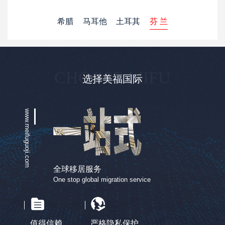
希腊
马耳他
土耳其
芬 兰
CHOOSE MIFU
选择美福国际
www.meifuguoji.com
全球移居服务
One stop global migration service
值得信赖
严格隐私保护