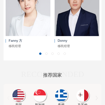
Fanny 方
Donny
移民经理
移民经理
RECOMMENDED
推荐国家
美国
新加坡
希腊
马耳他
土