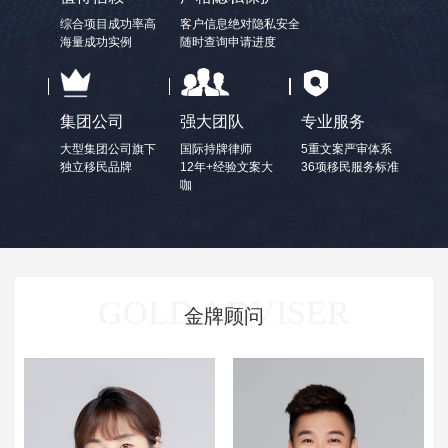
综合项目成功率高
客户信息绝对隐私安全
海量成功实例
随时查询申请进度
集团公司
强大团队
专业服务
大型集团公司旗下
国际持牌律师
5重文案严审体系
独立移民品牌
12年+经验文案大
36项移民服务标准
咖
GOLD ADVISER
金牌顾问